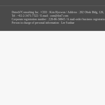
Dntech7Consulting Inc. / CEO : Kim Hyowon / Address : 202 Obok Bldg, 126,
Tel : +82-2-3471-7522 / E-mail : com@dnt7.com
Corporate registration number : 220-86-50845 / A mail-order business registr
Person in charge of personal information : Lee Sunhae